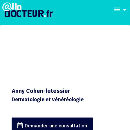
dehaze
Anny Cohen-letessier
Dermatologie et vénéréologie
date_range
Demander une consultation