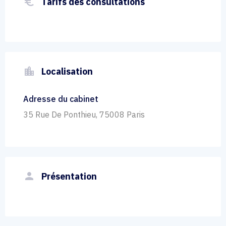
euro_symbol
Tarifs des consultations
location_city
Localisation
Adresse du cabinet
35 Rue De Ponthieu, 75008 Paris
person
Présentation