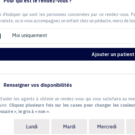
Pour qui est le rendez-vous ?
i d'indiquer qui sont les personnes concernées par ce rendez-vous. 
raliste, ou si vous accompagnez un enfant chez un pédiatre, merci de les
Moi uniquement
ox
Ajouter un patient
Renseigner vos disponibilités
 d’aider les agents à obtenir un rendez-vous qui vous satisfaira au mie
ine.
Cliquez plusieurs fois sur les cases pour changer les couleur
ssaire », le gris à « non ».
Lundi
Mardi
Mercredi