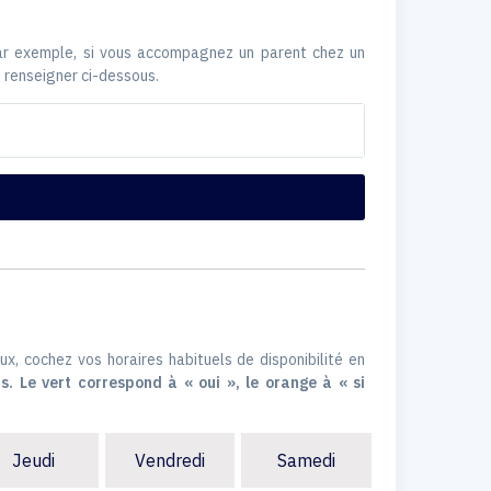
Par exemple, si vous accompagnez un parent chez un
 renseigner ci-dessous.
ux, cochez vos horaires habituels de disponibilité en
s. Le vert correspond à « oui », le orange à « si
Jeudi
Vendredi
Samedi