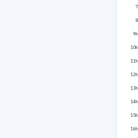
7
8
9h
10h
11h
12h
13h
14h
15h
16h