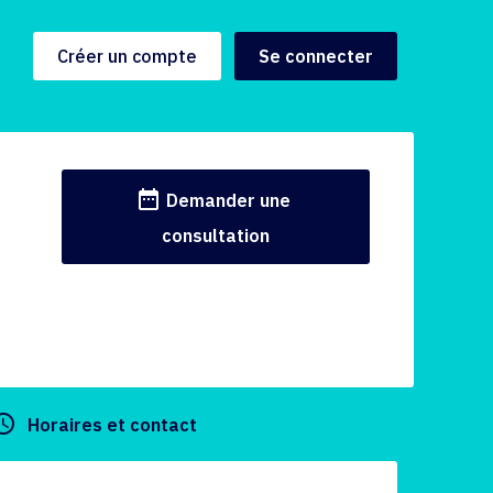
Créer un compte
Se connecter
date_range
Demander une
consultation
y_builder
Horaires et contact