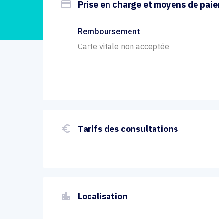
payment
Prise en charge et moyens de pai
Remboursement
Carte vitale non acceptée
euro_symbol
Tarifs des consultations
location_city
Localisation