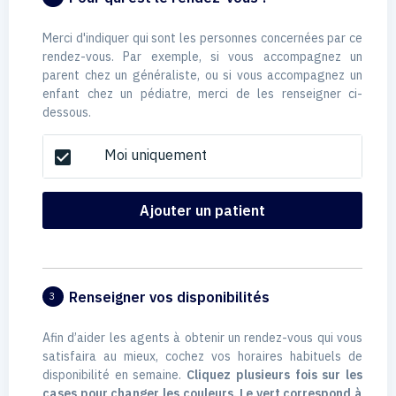
Merci d'indiquer qui sont les personnes concernées par ce
rendez-vous. Par exemple, si vous accompagnez un
parent chez un généraliste, ou si vous accompagnez un
enfant chez un pédiatre, merci de les renseigner ci-
dessous.
Moi uniquement
check_box
Ajouter un patient
Renseigner vos disponibilités
3
Afin d’aider les agents à obtenir un rendez-vous qui vous
satisfaira au mieux, cochez vos horaires habituels de
disponibilité en semaine.
Cliquez plusieurs fois sur les
cases pour changer les couleurs. Le vert correspond à