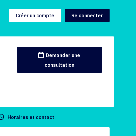
Créer un compte
Se connecter
date_range
Demander une
consultation
y_builder
Horaires et contact