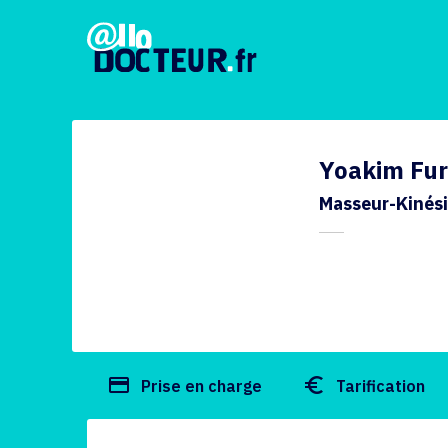
Yoakim Fu
Masseur-Kinés
payment
euro_symbol
Prise en charge
Tarification