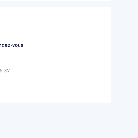
endez-vous
36 37