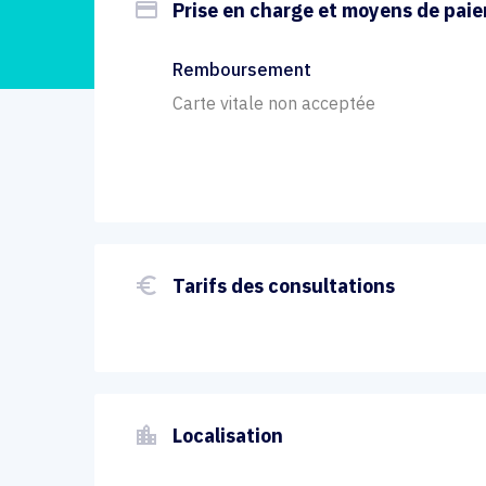
payment
Prise en charge et moyens de pai
Remboursement
Carte vitale non acceptée
euro_symbol
Tarifs des consultations
location_city
Localisation