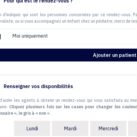
Pour qui est le rendez-vous ?
i d'indiquer qui sont les personnes concernées par ce rendez-vous. 
raliste, ou si vous accompagnez un enfant chez un pédiatre, merci de les
Moi uniquement
ox
Ajouter un patient
Renseigner vos disponibilités
 d’aider les agents à obtenir un rendez-vous qui vous satisfaira au mie
ine.
Cliquez plusieurs fois sur les cases pour changer les couleur
ssaire », le gris à « non ».
Lundi
Mardi
Mercredi