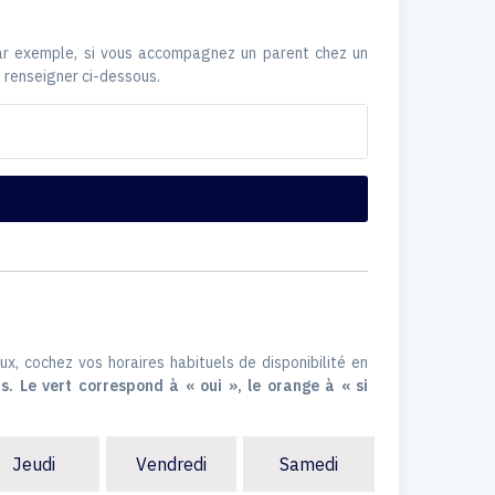
Par exemple, si vous accompagnez un parent chez un
 renseigner ci-dessous.
ux, cochez vos horaires habituels de disponibilité en
s. Le vert correspond à « oui », le orange à « si
Jeudi
Vendredi
Samedi