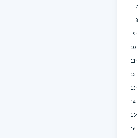
7
8
9h
10h
11h
12h
13h
14h
15h
16h