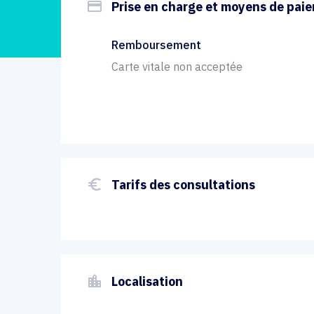
payment
Prise en charge et moyens de pai
Remboursement
Carte vitale non acceptée
euro_symbol
Tarifs des consultations
location_city
Localisation