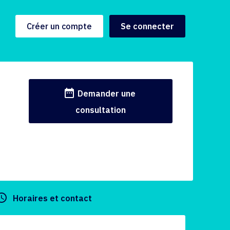
Créer un compte
Se connecter
date_range
Demander une
consultation
y_builder
Horaires et contact