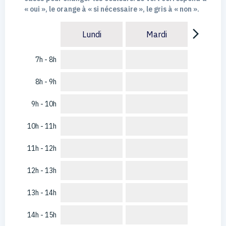
« oui », le orange à « si nécessaire », le gris à « non ».
arrow_forward_ios
Lundi
Mardi
7h - 8h
8h - 9h
9h - 10h
10h - 11h
11h - 12h
12h - 13h
13h - 14h
14h - 15h