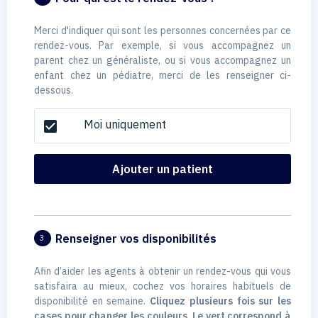
Merci d'indiquer qui sont les personnes concernées par ce
rendez-vous. Par exemple, si vous accompagnez un
parent chez un généraliste, ou si vous accompagnez un
enfant chez un pédiatre, merci de les renseigner ci-
dessous.
Moi uniquement
check_box
Ajouter un patient
Renseigner vos disponibilités
3
Afin d’aider les agents à obtenir un rendez-vous qui vous
satisfaira au mieux, cochez vos horaires habituels de
disponibilité en semaine.
Cliquez plusieurs fois sur les
cases pour changer les couleurs. Le vert correspond à