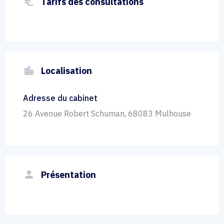
euro_symbol
Tarifs des consultations
location_city
Localisation
Adresse du cabinet
26 Avenue Robert Schuman, 68083 Mulhouse
person
Présentation