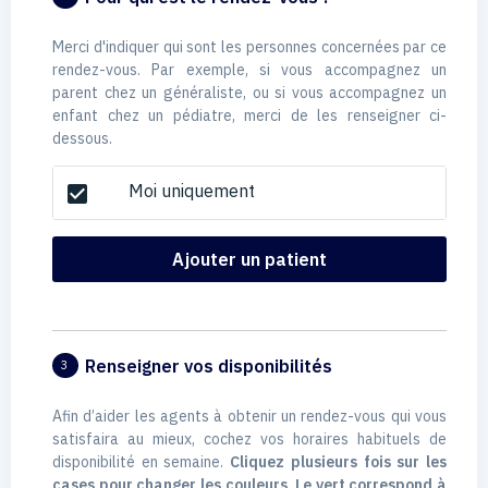
Merci d'indiquer qui sont les personnes concernées par ce
rendez-vous. Par exemple, si vous accompagnez un
parent chez un généraliste, ou si vous accompagnez un
enfant chez un pédiatre, merci de les renseigner ci-
dessous.
Moi uniquement
check_box
Ajouter un patient
Renseigner vos disponibilités
3
Afin d’aider les agents à obtenir un rendez-vous qui vous
satisfaira au mieux, cochez vos horaires habituels de
disponibilité en semaine.
Cliquez plusieurs fois sur les
cases pour changer les couleurs. Le vert correspond à