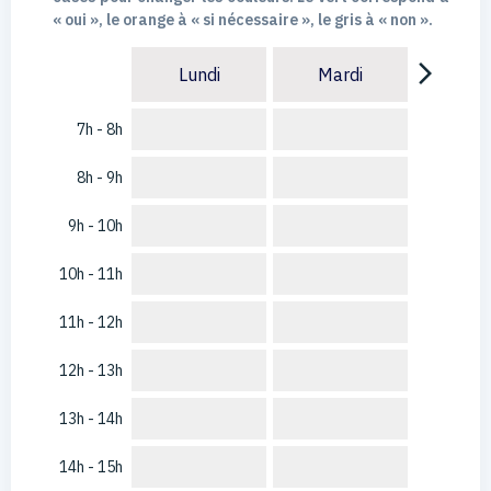
« oui », le orange à « si nécessaire », le gris à « non ».
arrow_forward_ios
Lundi
Mardi
7h - 8h
8h - 9h
9h - 10h
10h - 11h
11h - 12h
12h - 13h
13h - 14h
14h - 15h