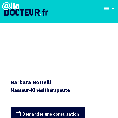
dehaze
Barbara Bottelli
Masseur-Kinésithérapeute
date_range
Demander une consultation