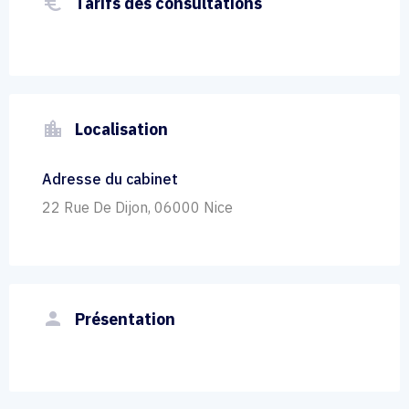
euro_symbol
Tarifs des consultations
location_city
Localisation
Adresse du cabinet
22 Rue De Dijon, 06000 Nice
person
Présentation