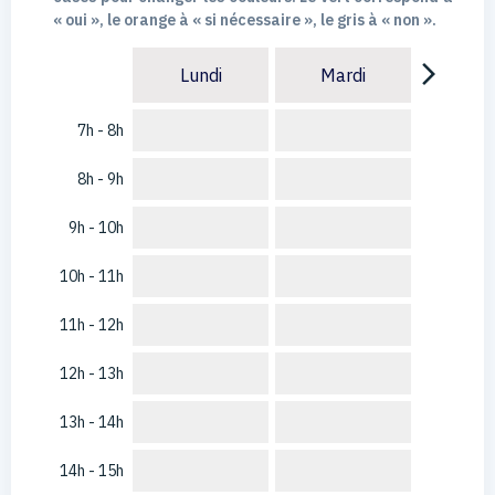
« oui », le orange à « si nécessaire », le gris à « non ».
arrow_forward_ios
Lundi
Mardi
7h - 8h
8h - 9h
9h - 10h
10h - 11h
11h - 12h
12h - 13h
13h - 14h
14h - 15h