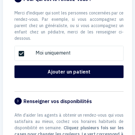
Merci d'indiquer qui sont les personnes concernées par ce
rendez-vous. Par exemple, si vous accompagnez un
parent chez un généraliste, ou si vous accompagnez un
enfant chez un pédiatre, merci de les renseigner ci-
dessous.
Moi uniquement
check_box
Ajouter un patient
Renseigner vos disponibilités
3
Afin d’aider les agents à obtenir un rendez-vous qui vous
satisfaira au mieux, cochez vos horaires habituels de
disponibilité en semaine.
Cliquez plusieurs fois sur les
cases pour changer les couleurs. Le vert correspond à