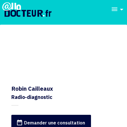
dehaze
Robin Cailleaux
Radio-diagnostic
date_range
Demander une consultation