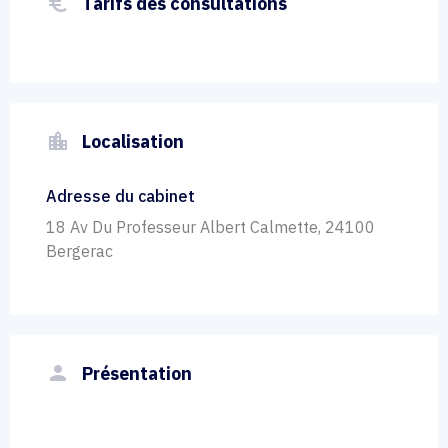
euro_symbol
Tarifs des consultations
location_city
Localisation
Adresse du cabinet
18 Av Du Professeur Albert Calmette, 24100
Bergerac
person
Présentation