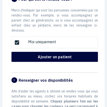
Merci d'indiquer qui sont les personnes concernées par ce
rendez-vous. Par exemple, si vous accompagnez un
parent chez un généraliste, ou si vous accompagnez un
enfant chez un pédiatre, merci de les renseigner ci-
dessous.
Moi uniquement
check_box
Ajouter un patient
Renseigner vos disponibilités
3
Afin d’aider les agents à obtenir un rendez-vous qui vous
satisfaira au mieux, cochez vos horaires habituels de
disponibilité en semaine.
Cliquez plusieurs fois sur les
cases pour changer les couleurs. Le vert correspond à