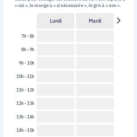
« oui », le orange à « si nécessaire », le gris à « non ».
arrow_forward_ios
Lundi
Mardi
7h - 8h
8h - 9h
9h - 10h
10h - 11h
11h - 12h
12h - 13h
13h - 14h
14h - 15h