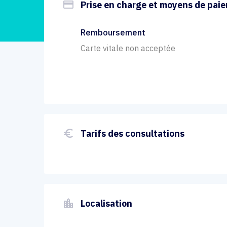
payment
Prise en charge et moyens de pai
Remboursement
Carte vitale non acceptée
euro_symbol
Tarifs des consultations
location_city
Localisation