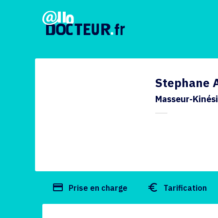
Stephane 
Masseur-Kinés
payment
euro_symbol
Prise en charge
Tarification