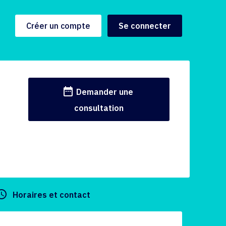
Créer un compte
Se connecter
date_range
Demander une
consultation
y_builder
Horaires et contact