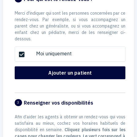
Merci d'indiquer qui sont les personnes concernées par ce
rendez-vous. Par exemple, si vous accompagnez un
parent chez un généraliste, ou si vous accompagnez un
enfant chez un pédiatre, merci de les renseigner ci-
dessous.
Moi uniquement
check_box
Ajouter un patient
Renseigner vos disponibilités
3
Afin d’aider les agents à obtenir un rendez-vous qui vous
satisfaira au mieux, cochez vos horaires habituels de
disponibilité en semaine.
Cliquez plusieurs fois sur les
cases pour changer les couleurs. Le vert correspond à