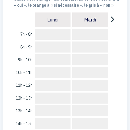
« oui », le orange à « si nécessaire », le gris à « non ».
arrow_forward_ios
Lundi
Mardi
7h - 8h
8h - 9h
9h - 10h
10h - 11h
11h - 12h
12h - 13h
13h - 14h
14h - 15h