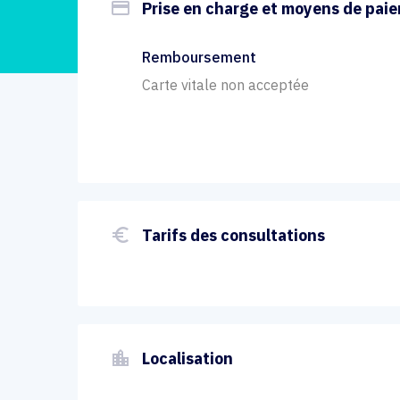
payment
Prise en charge et moyens de pai
Remboursement
Carte vitale non acceptée
euro_symbol
Tarifs des consultations
location_city
Localisation