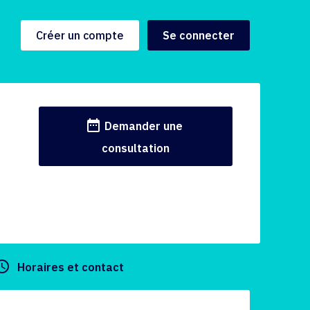
Créer un compte
Se connecter
date_range
Demander une
consultation
y_builder
Horaires et contact