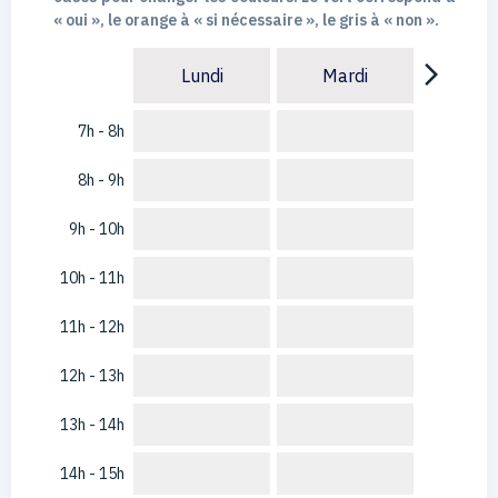
« oui », le orange à « si nécessaire », le gris à « non ».
arrow_forward_ios
Lundi
Mardi
7h - 8h
8h - 9h
9h - 10h
10h - 11h
11h - 12h
12h - 13h
13h - 14h
14h - 15h