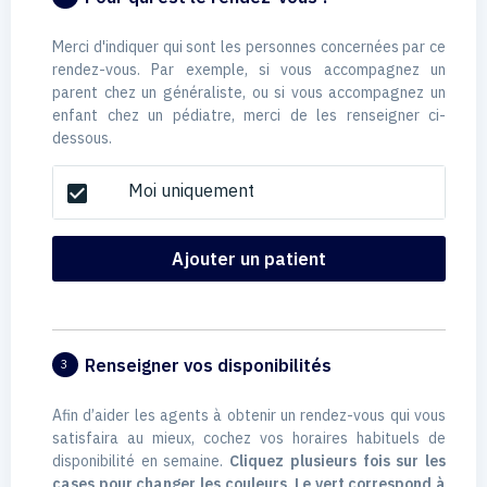
Merci d'indiquer qui sont les personnes concernées par ce
rendez-vous. Par exemple, si vous accompagnez un
parent chez un généraliste, ou si vous accompagnez un
enfant chez un pédiatre, merci de les renseigner ci-
dessous.
Moi uniquement
check_box
Ajouter un patient
Renseigner vos disponibilités
3
Afin d’aider les agents à obtenir un rendez-vous qui vous
satisfaira au mieux, cochez vos horaires habituels de
disponibilité en semaine.
Cliquez plusieurs fois sur les
cases pour changer les couleurs. Le vert correspond à