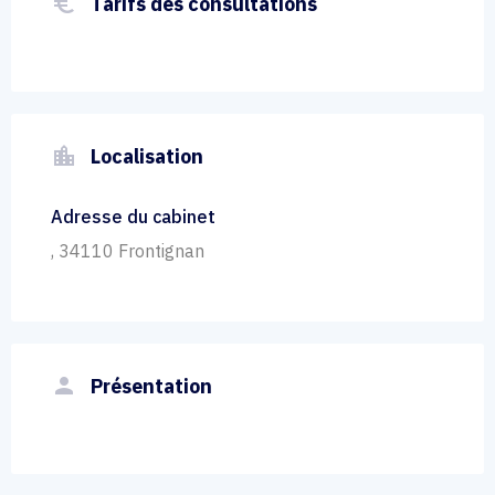
euro_symbol
Tarifs des consultations
location_city
Localisation
Adresse du cabinet
, 34110 Frontignan
person
Présentation