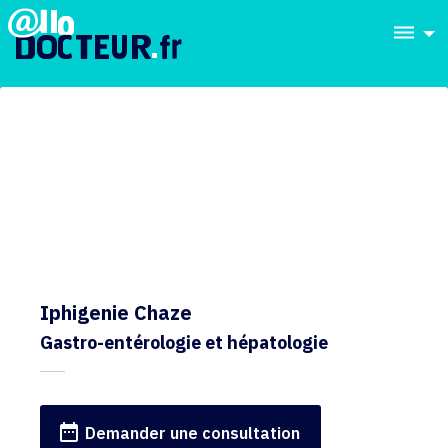
dehaze
Iphigenie Chaze
Gastro-entérologie et hépatologie
date_range
Demander une consultation