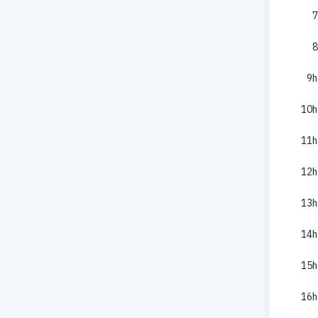
7
8
9h
10h
11h
12h
13h
14h
15h
16h