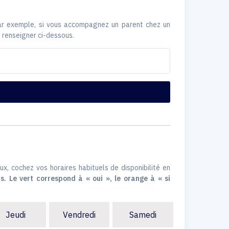
Par exemple, si vous accompagnez un parent chez un
 renseigner ci-dessous.
ux, cochez vos horaires habituels de disponibilité en
s. Le vert correspond à « oui », le orange à « si
Jeudi
Vendredi
Samedi