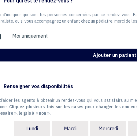
Pour qui est le rendez-vous ?
i d'indiquer qui sont les personnes concernées par ce rendez-vous. 
raliste, ou si vous accompagnez un enfant chez un pédiatre, merci de les
Moi uniquement
ox
Ajouter un patient
Renseigner vos disponibilités
 d’aider les agents à obtenir un rendez-vous qui vous satisfaira au mie
ine.
Cliquez plusieurs fois sur les cases pour changer les couleur
ssaire », le gris à « non ».
Lundi
Mardi
Mercredi