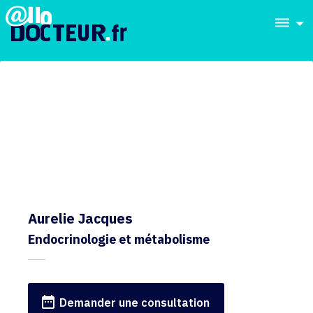
dehaze
Aurelie Jacques
Endocrinologie et métabolisme
date_range
Demander une consultation