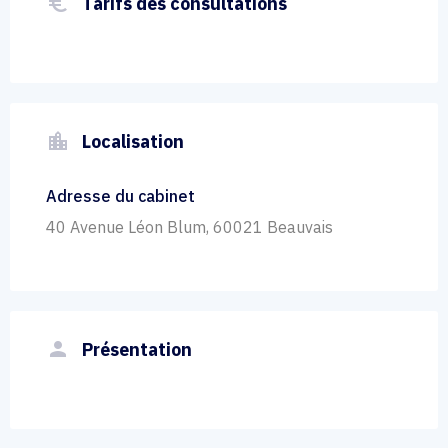
euro_symbol
Tarifs des consultations
location_city
Localisation
Adresse du cabinet
40 Avenue Léon Blum, 60021 Beauvais
person
Présentation