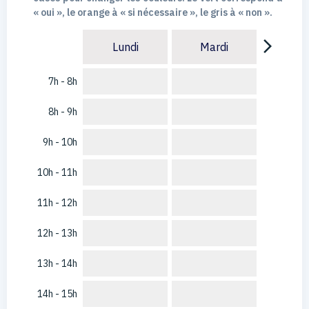
« oui », le orange à « si nécessaire », le gris à « non ».
arrow_forward_ios
Lundi
Mardi
7h - 8h
8h - 9h
9h - 10h
10h - 11h
11h - 12h
12h - 13h
13h - 14h
14h - 15h