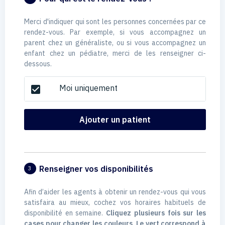
Merci d'indiquer qui sont les personnes concernées par ce
rendez-vous. Par exemple, si vous accompagnez un
parent chez un généraliste, ou si vous accompagnez un
enfant chez un pédiatre, merci de les renseigner ci-
dessous.
Moi uniquement
check_box
Ajouter un patient
Renseigner vos disponibilités
3
Afin d’aider les agents à obtenir un rendez-vous qui vous
satisfaira au mieux, cochez vos horaires habituels de
disponibilité en semaine.
Cliquez plusieurs fois sur les
cases pour changer les couleurs. Le vert correspond à