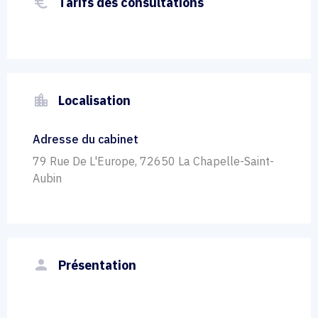
euro_symbol
Tarifs des consultations
location_city
Localisation
Adresse du cabinet
79 Rue De L'Europe, 72650 La Chapelle-Saint-
Aubin
person
Présentation