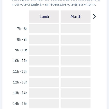
« oui », le orange à « si nécessaire », le gris à « non ».
arrow_forward_ios
Lundi
Mardi
7h - 8h
8h - 9h
9h - 10h
10h - 11h
11h - 12h
12h - 13h
13h - 14h
14h - 15h