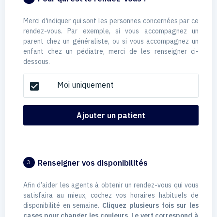
Merci d'indiquer qui sont les personnes concernées par ce
rendez-vous. Par exemple, si vous accompagnez un
parent chez un généraliste, ou si vous accompagnez un
enfant chez un pédiatre, merci de les renseigner ci-
dessous.
Moi uniquement
check_box
Ajouter un patient
Renseigner vos disponibilités
3
Afin d’aider les agents à obtenir un rendez-vous qui vous
satisfaira au mieux, cochez vos horaires habituels de
disponibilité en semaine.
Cliquez plusieurs fois sur les
cases pour changer les couleurs. Le vert correspond à