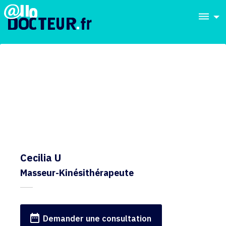
dehaze
Cecilia U
Masseur-Kinésithérapeute
date_range
Demander une consultation