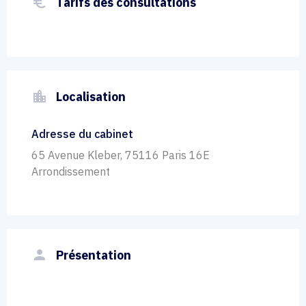
euro_symbol
Tarifs des consultations
location_city
Localisation
Adresse du cabinet
65 Avenue Kleber, 75116 Paris 16E
Arrondissement
person
Présentation