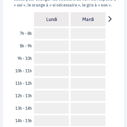
« oui », le orange à « si nécessaire », le gris à « non ».
arrow_forward_ios
Lundi
Mardi
7h - 8h
8h - 9h
9h - 10h
10h - 11h
11h - 12h
12h - 13h
13h - 14h
14h - 15h