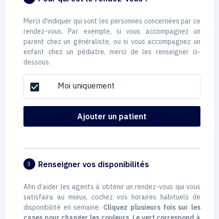
Merci d'indiquer qui sont les personnes concernées par ce
rendez-vous. Par exemple, si vous accompagnez un
parent chez un généraliste, ou si vous accompagnez un
enfant chez un pédiatre, merci de les renseigner ci-
dessous.
Moi uniquement
check_box
Ajouter un patient
Renseigner vos disponibilités
3
Afin d’aider les agents à obtenir un rendez-vous qui vous
satisfaira au mieux, cochez vos horaires habituels de
disponibilité en semaine.
Cliquez plusieurs fois sur les
cases pour changer les couleurs. Le vert correspond à