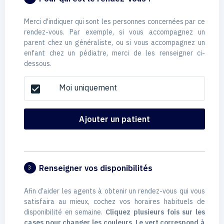
Merci d'indiquer qui sont les personnes concernées par ce
rendez-vous. Par exemple, si vous accompagnez un
parent chez un généraliste, ou si vous accompagnez un
enfant chez un pédiatre, merci de les renseigner ci-
dessous.
Moi uniquement
check_box
Ajouter un patient
Renseigner vos disponibilités
3
Afin d’aider les agents à obtenir un rendez-vous qui vous
satisfaira au mieux, cochez vos horaires habituels de
disponibilité en semaine.
Cliquez plusieurs fois sur les
cases pour changer les couleurs. Le vert correspond à