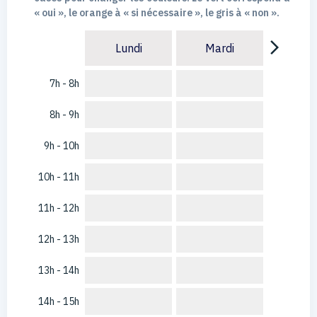
« oui », le orange à « si nécessaire », le gris à « non ».
arrow_forward_ios
Lundi
Mardi
7h - 8h
8h - 9h
9h - 10h
10h - 11h
11h - 12h
12h - 13h
13h - 14h
14h - 15h