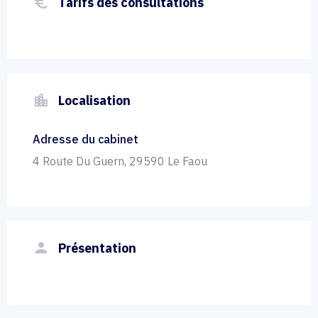
euro_symbol
Tarifs des consultations
location_city
Localisation
Adresse du cabinet
4 Route Du Guern, 29590 Le Faou
person
Présentation