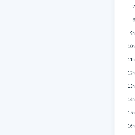
7
8
9h
10h
11h
12h
13h
14h
15h
16h