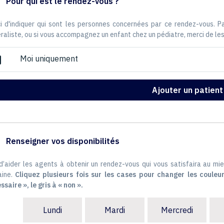
Pour qui est le rendez-vous ?
i d'indiquer qui sont les personnes concernées par ce rendez-vous. 
raliste, ou si vous accompagnez un enfant chez un pédiatre, merci de les
Moi uniquement
ox
Ajouter un patient
Renseigner vos disponibilités
 d’aider les agents à obtenir un rendez-vous qui vous satisfaira au mie
ine.
Cliquez plusieurs fois sur les cases pour changer les couleur
ssaire », le gris à « non ».
Lundi
Mardi
Mercredi