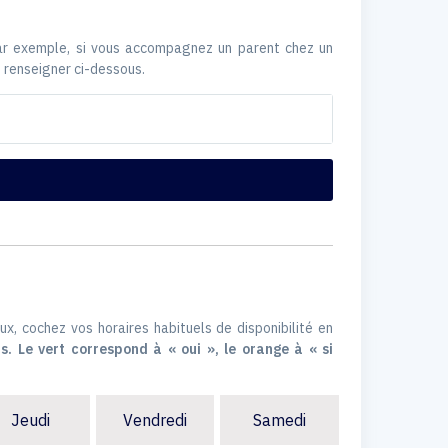
Par exemple, si vous accompagnez un parent chez un
 renseigner ci-dessous.
ux, cochez vos horaires habituels de disponibilité en
s. Le vert correspond à « oui », le orange à « si
Jeudi
Vendredi
Samedi