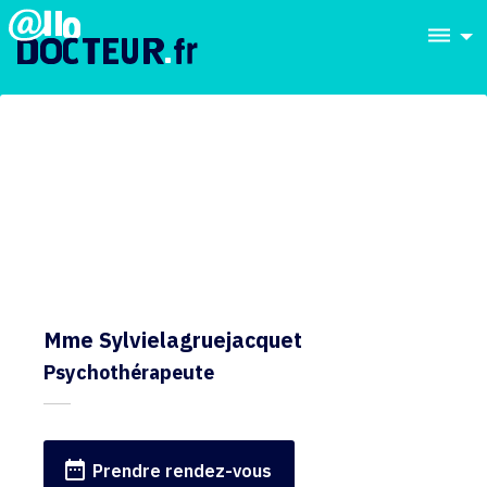
dehaze
Mme Sylvielagruejacquet
Psychothérapeute
date_range
Prendre rendez-vous