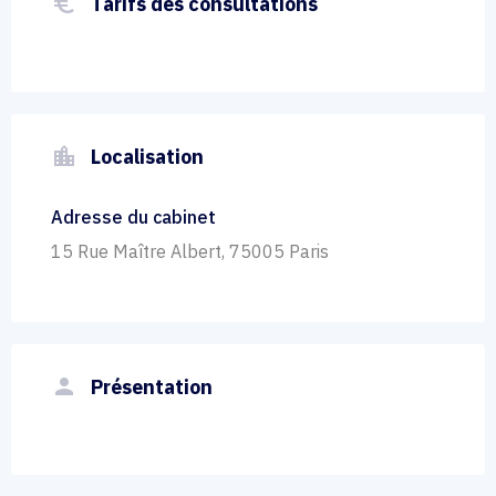
euro_symbol
Tarifs des consultations
location_city
Localisation
Adresse du cabinet
15 Rue Maître Albert, 75005 Paris
person
Présentation