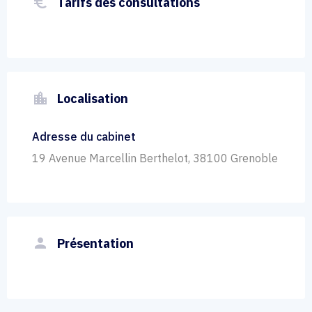
euro_symbol
Tarifs des consultations
location_city
Localisation
Adresse du cabinet
19 Avenue Marcellin Berthelot, 38100 Grenoble
person
Présentation