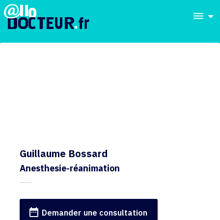
dehaze
Guillaume Bossard
Anesthesie-réanimation
date_range
Demander une consultation