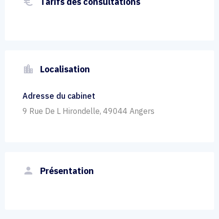
euro_symbol
Tarifs des consultations
location_city
Localisation
Adresse du cabinet
9 Rue De L Hirondelle, 49044 Angers
person
Présentation