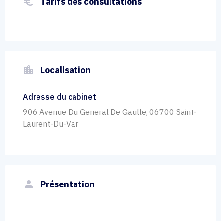
euro_symbol
Tarifs des consultations
location_city
Localisation
Adresse du cabinet
906 Avenue Du General De Gaulle, 06700 Saint-
Laurent-Du-Var
person
Présentation