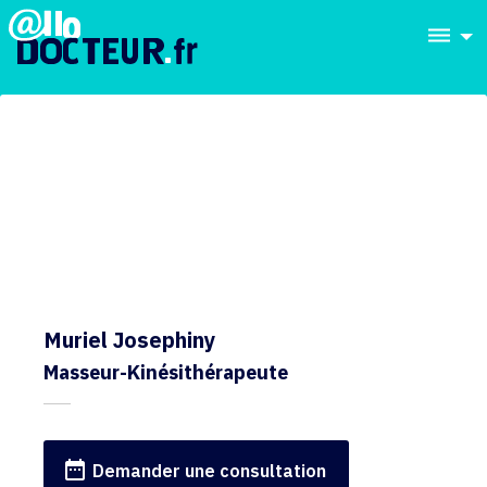
dehaze
Muriel Josephiny
Masseur-Kinésithérapeute
date_range
Demander une consultation