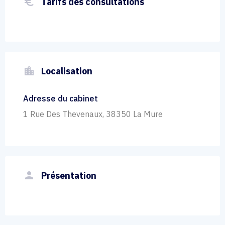
euro_symbol
Tarifs des consultations
location_city
Localisation
Adresse du cabinet
1 Rue Des Thevenaux, 38350 La Mure
person
Présentation