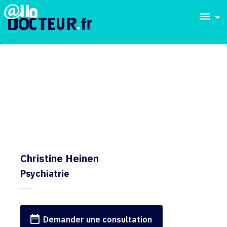
dehaze
Christine Heinen
Psychiatrie
date_range
Demander une consultation