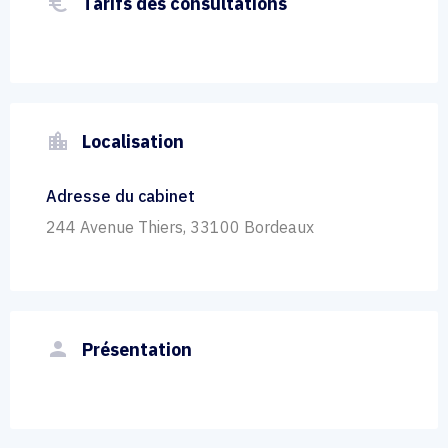
euro_symbol
Tarifs des consultations
location_city
Localisation
Adresse du cabinet
244 Avenue Thiers, 33100 Bordeaux
person
Présentation