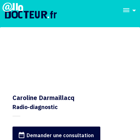
dehaze
Caroline Darmaillacq
Radio-diagnostic
date_range
Demander une consultation