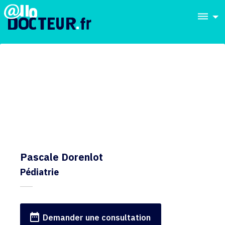
dehaze
Pascale Dorenlot
Pédiatrie
date_range
Demander une consultation