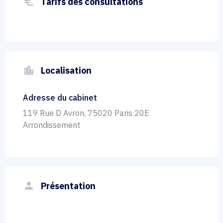
euro_symbol
Tarifs des consultations
location_city
Localisation
Adresse du cabinet
119 Rue D Avron, 75020 Paris 20E
Arrondissement
person
Présentation