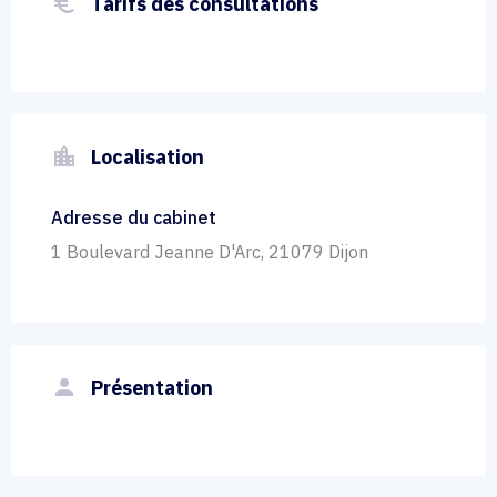
euro_symbol
Tarifs des consultations
location_city
Localisation
Adresse du cabinet
1 Boulevard Jeanne D'Arc, 21079 Dijon
person
Présentation