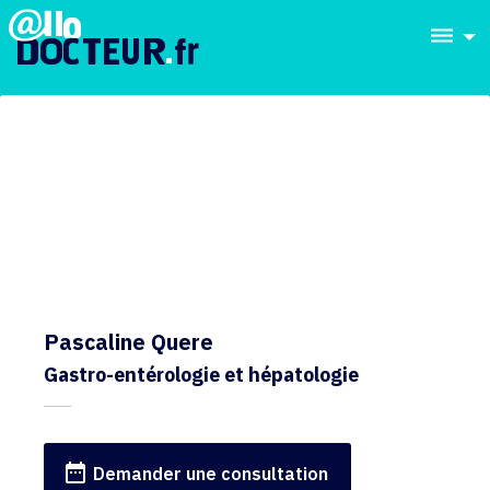
dehaze
Pascaline Quere
Gastro-entérologie et hépatologie
date_range
Demander une consultation