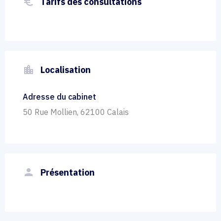
euro_symbol
Tarifs des consultations
location_city
Localisation
Adresse du cabinet
50 Rue Mollien, 62100 Calais
person
Présentation