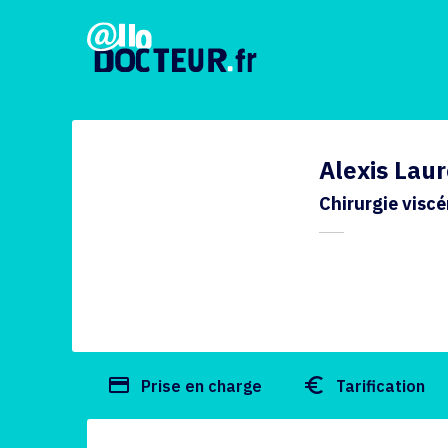
Alexis Lau
Chirurgie viscé
payment
euro_symbol
Prise en charge
Tarification