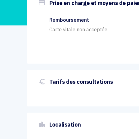
payment
Prise en charge et moyens de pai
Remboursement
Carte vitale non acceptée
euro_symbol
Tarifs des consultations
location_city
Localisation