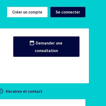
Créer un compte
Se connecter
date_range
Demander une
consultation
y_builder
Horaires et contact