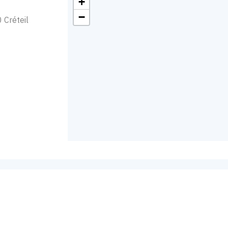
+
−
 Créteil