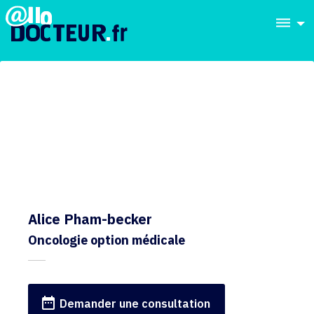
dehaze
Alice Pham-becker
Oncologie option médicale
date_range
Demander une consultation