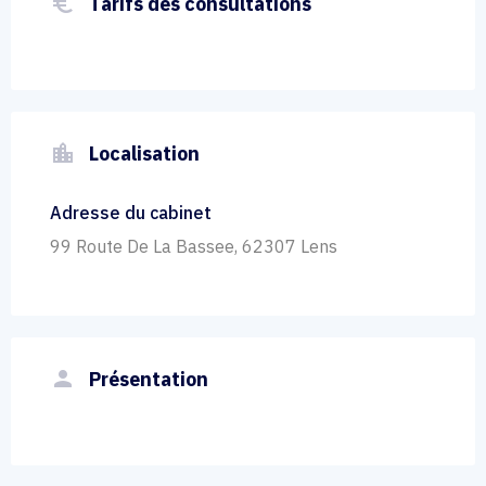
euro_symbol
Tarifs des consultations
location_city
Localisation
Adresse du cabinet
99 Route De La Bassee, 62307 Lens
person
Présentation