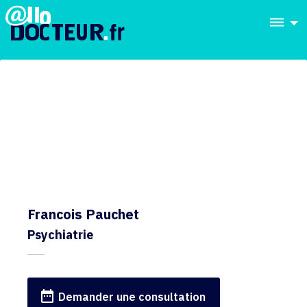
dehaze
Francois Pauchet
Psychiatrie
date_range
Demander une consultation