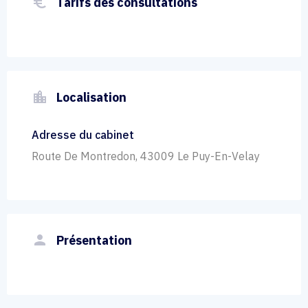
euro_symbol
Tarifs des consultations
location_city
Localisation
Adresse du cabinet
Route De Montredon, 43009 Le Puy-En-Velay
person
Présentation