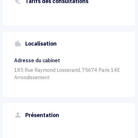
euro_symbol
Tarifs des consultations
location_city
Localisation
Adresse du cabinet
185 Rue Raymond Losserand, 75674 Paris 14E
Arrondissement
person
Présentation