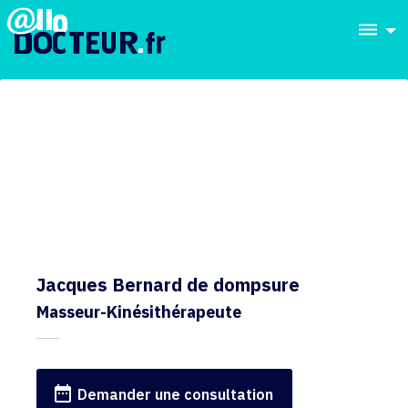
dehaze
Jacques Bernard de dompsure
Masseur-Kinésithérapeute
date_range
Demander une consultation