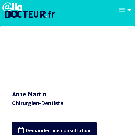
dehaze
Anne Martin
Chirurgien-Dentiste
date_range
Demander une consultation