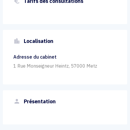
euro_symbol
Tarifs des consultations
location_city
Localisation
Adresse du cabinet
1 Rue Monseigneur Heintz, 57000 Metz
person
Présentation