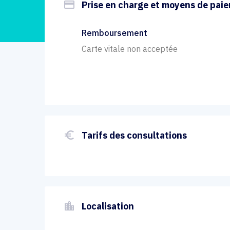
payment
Prise en charge et moyens de pai
Remboursement
Carte vitale non acceptée
euro_symbol
Tarifs des consultations
location_city
Localisation