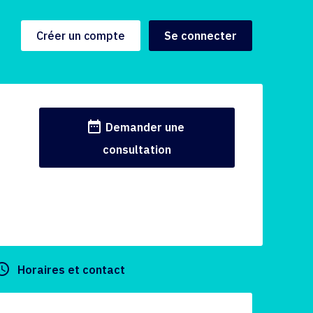
Créer un compte
Se connecter
date_range
Demander une
consultation
y_builder
Horaires et contact