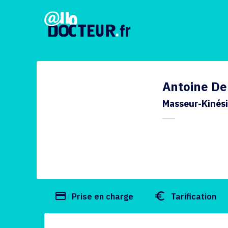
Antoine De
Masseur-Kinés
payment
euro_symbol
Prise en charge
Tarification