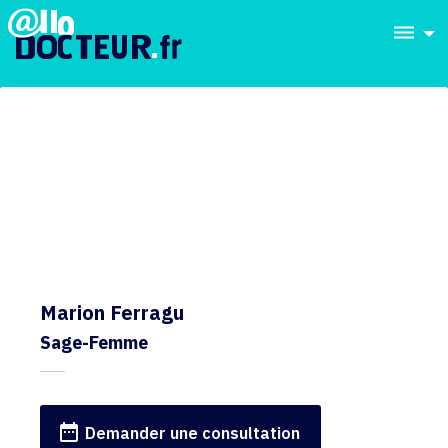
dehaze
Marion Ferragu
Sage-Femme
date_range
Demander une consultation