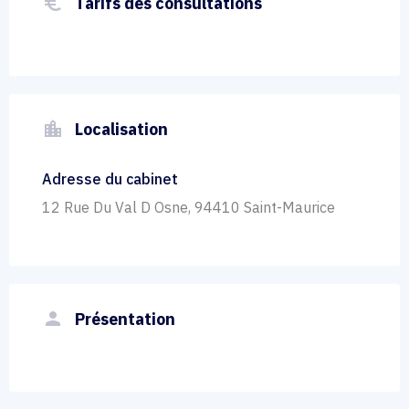
euro_symbol
Tarifs des consultations
location_city
Localisation
Adresse du cabinet
12 Rue Du Val D Osne, 94410 Saint-Maurice
person
Présentation