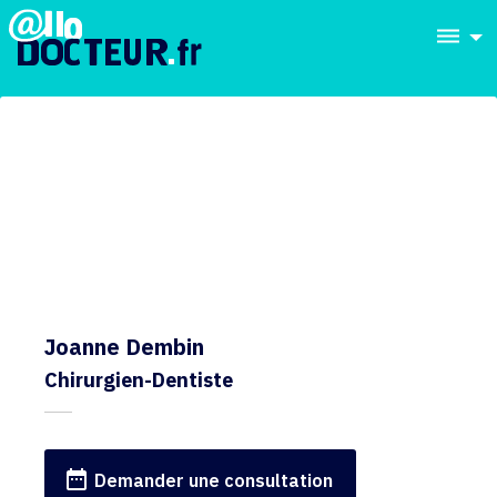
dehaze
Joanne Dembin
Chirurgien-Dentiste
date_range
Demander une consultation