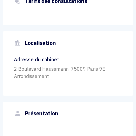
euro_symbol
Tarifs des consultations
location_city
Localisation
Adresse du cabinet
2 Boulevard Haussmann, 75009 Paris 9E
Arrondissement
person
Présentation