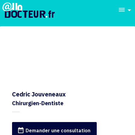
dehaze
Cedric Jouveneaux
Chirurgien-Dentiste
date_range
Demander une consultation