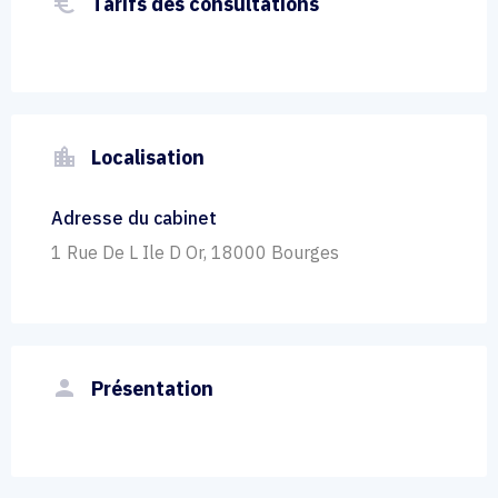
euro_symbol
Tarifs des consultations
location_city
Localisation
Adresse du cabinet
1 Rue De L Ile D Or, 18000 Bourges
person
Présentation