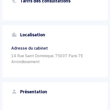
euro_symbol
Tarifs des consultations
location_city
Localisation
Adresse du cabinet
14 Rue Saint Dominique, 75007 Paris 7E
Arrondissement
person
Présentation