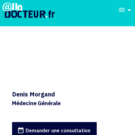
dehaze
Denis Morgand
Médecine Générale
date_range
Demander une consultation