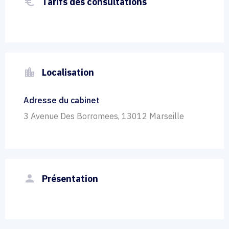
euro_symbol
Tarifs des consultations
location_city
Localisation
Adresse du cabinet
3 Avenue Des Borromees, 13012 Marseille
person
Présentation