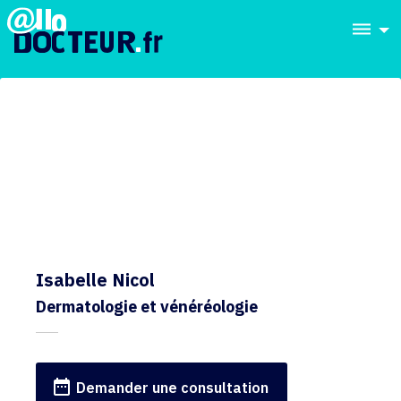
dehaze
Isabelle Nicol
Dermatologie et vénéréologie
date_range
Demander une consultation