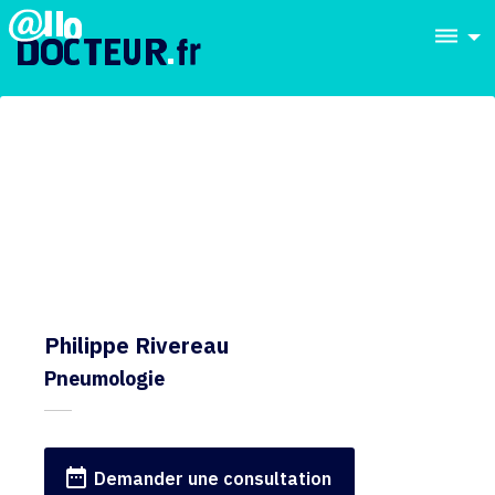
dehaze
Philippe Rivereau
Pneumologie
date_range
Demander une consultation