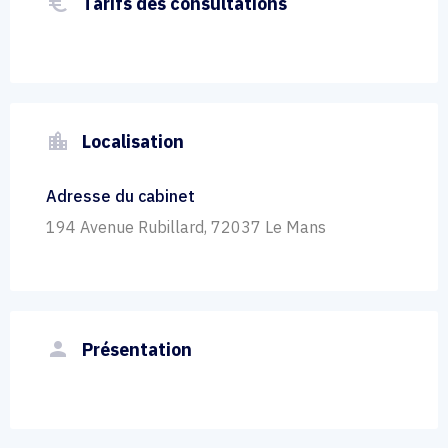
euro_symbol
Tarifs des consultations
location_city
Localisation
Adresse du cabinet
194 Avenue Rubillard, 72037 Le Mans
person
Présentation